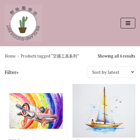
Skip
to
content
搜尋
Home
»
Products tagged “交通工具系列”
Showing all 6 results
Filter»
畫家
A靖雯
B沛娟
C君哲
D珈妤
E衫衫
F曉結