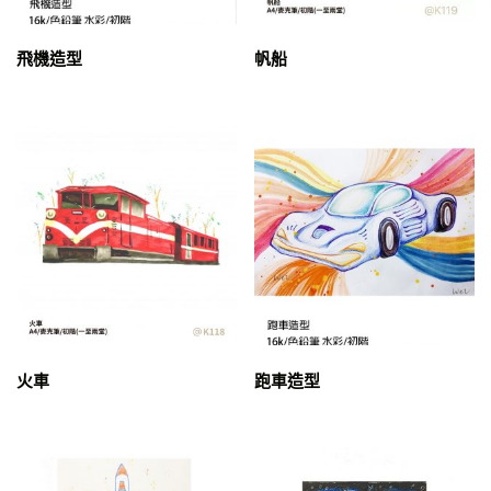
G珮甄
H云慈
飛機造型
帆船
I姵霓
J 紋玲
K珮妤
L季錚
M天韻
Nancy
O柏宇
P沛璇
Q郁芹
R白玉
火車
跑車造型
T渃昀
uncategorized
V有珍
W薇妮