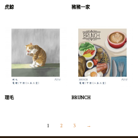
虎鯨
豬豬一家
理毛
BRUNCH
1
2
3
→