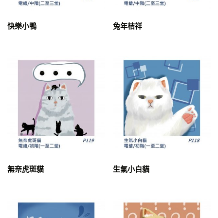
G珮甄
H云慈
快樂小鴨
兔年桔祥
I姵霓
J 紋玲
K珮妤
L季錚
M天韻
Nancy
O柏宇
P沛璇
Q郁芹
R白玉
無奈虎斑貓
生氣小白貓
T渃昀
uncategorized
V有珍
W薇妮