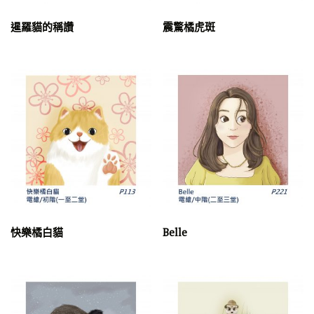
車車
暹羅貓的稱讚
震驚橘虎斑
分類
中階
Q版人像系列
2020東京奧運體育插圖
交通工
初階
動漫
兒童美術興趣培養班
代針筆
具系列
動物系列
角色設計系列
國中升學創意表現
原子筆
寫實人像系
國中升學素描
國中升學水彩
壓克力顏料
多媒材
旅遊風
列
手扎插畫系列
手繪
手作益智系列
廣告顏料
景寫生與剪影系列
水彩
時裝插畫系列
植物
油畫
甜點食物系列
節日(慶)系列
深度刻劃系列
眼影畫
素描
色鉛筆
蠟筆 / 油性粉彩
纏繞畫
紙積木
紙黏土
電繪
快樂橘白貓
Belle
電
輕黏土
貼圖
運動
野地泥的熊系列
表現技法
繪探索系列
高階
麥克筆
黏土畫
最新作品