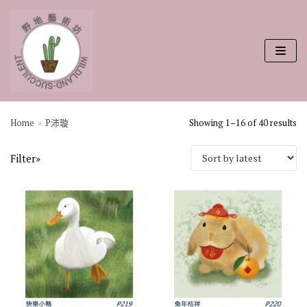
Skip
to
content
搜尋
Home
»
P沛璇
Showing 1–16 of 40 results
Filter»
畫家
A靖雯
B沛娟
C君哲
D珈妤
E衫衫
F曉結