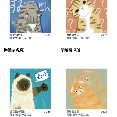
X昕育
Y釋禧
于悅
咏君
嬿羽
思妙
道歉灰虎斑
問號橘虎斑
政哲
欣斯
芳瑜
野地藝術坊
亭予
佳霈
冠竹
穎蓉
蕉蕉