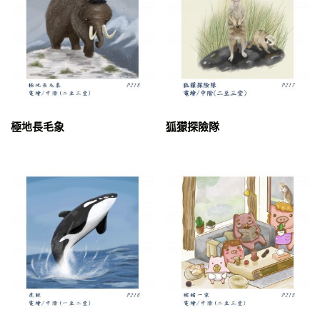
動漫人物眼睛教學
獸耳女生
水手服少女
極地長毛象
狐獴探險隊