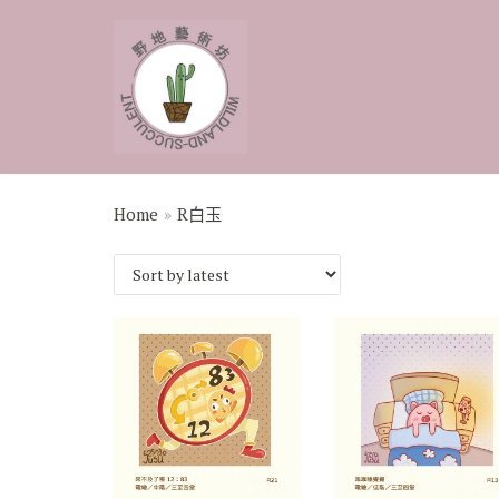
Skip
to
content
Home
»
R白玉