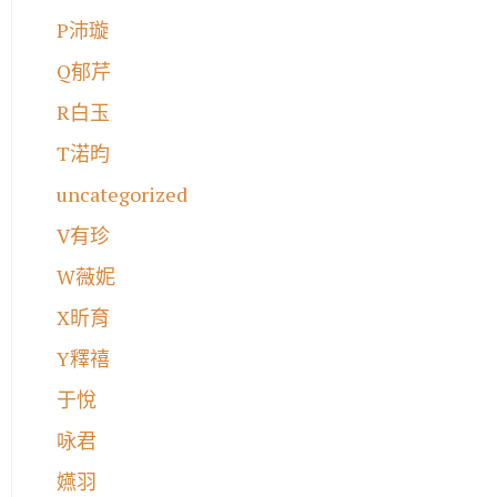
P沛璇
Q郁芹
R白玉
T渃昀
uncategorized
V有珍
W薇妮
X昕育
Y釋禧
于悅
咏君
嬿羽