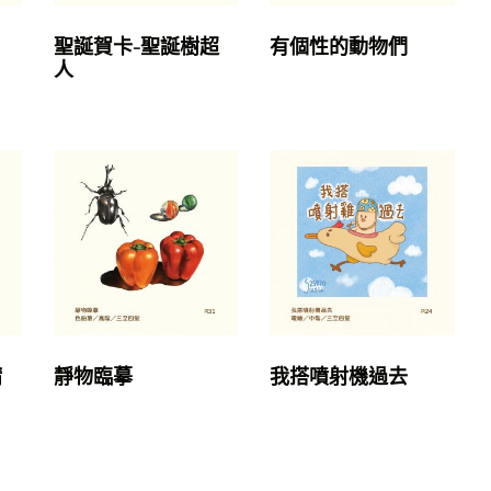
聖誕賀卡-聖誕樹超
有個性的動物們
人
精
靜物臨摹
我搭噴射機過去