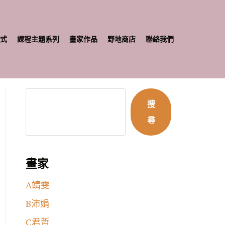
式
課程主題系列
畫家作品
野地商店
聯絡我們
搜
尋
畫家
A靖雯
B沛娟
C君哲