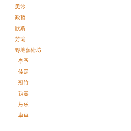
思妙
政哲
欣斯
芳瑜
野地藝術坊
亭予
佳霈
冠竹
穎蓉
蕉蕉
車車