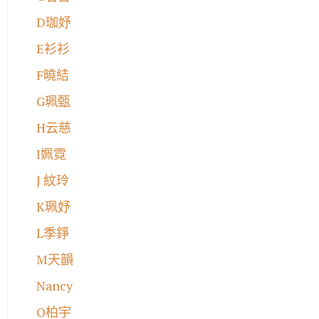
D珈妤
E衫衫
F曉結
G珮甄
H云慈
I姵霓
J 紋玲
K珮妤
L季錚
M天韻
Nancy
O柏宇