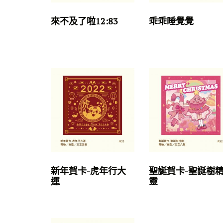
來不及了啦12:83
乖乖睡覺覺
新年賀卡-虎年行大
聖誕賀卡-聖誕樹
運
靈