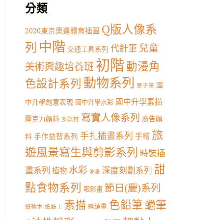
分類
Q版人像系
2020東京奧運體育插圖
中階
列
兒童
代針筆
交通工具系列
初階
動漫角
美術興趣培養班
動物系列
色設計系列
國
原子筆
國中升學素描
中升學創意表現
國中升學水彩
寫實人像系列
壓克力顏料
廣告顏
多媒材
旅
手扎插畫系列
手繪
手作益智系列
料
遊風景寫生與剪影系列
時裝插
甜
水彩
畫系列
深度刻劃系列
植物
油畫
點食物系列
節日(慶)系列
眼影畫
素描
色鉛筆
蠟筆
纏繞畫
紙積木
紙黏土