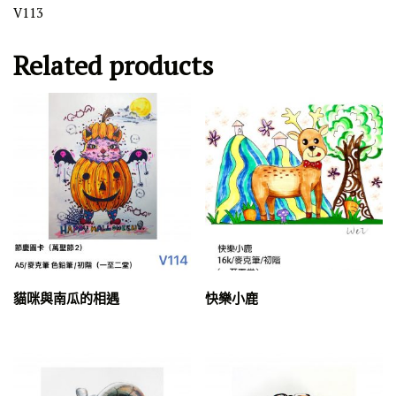
V113
Related products
貓咪與南瓜的相遇
快樂小鹿