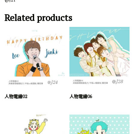
Related products
人物電繪02
人物電繪06